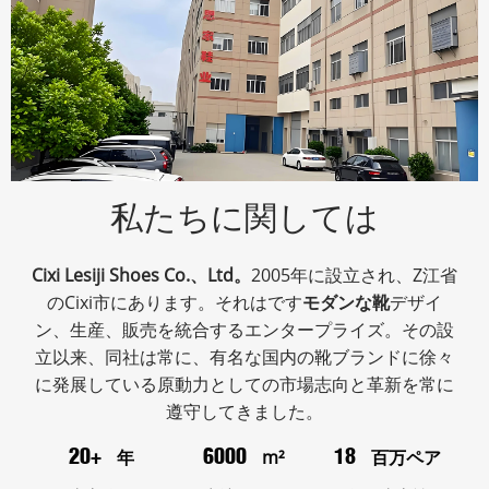
私たちに関しては
Cixi Lesiji Shoes Co.、Ltd。
2005年に設立され、Z江省
のCixi市にあります。それはです
モダンな靴
デザイ
ン、生産、販売を統合するエンタープライズ。その設
立以来、同社は常に、有名な国内の靴ブランドに徐々
に発展している原動力としての市場志向と革新を常に
遵守してきました。
年
m²
百万ペア
20+
6000
18